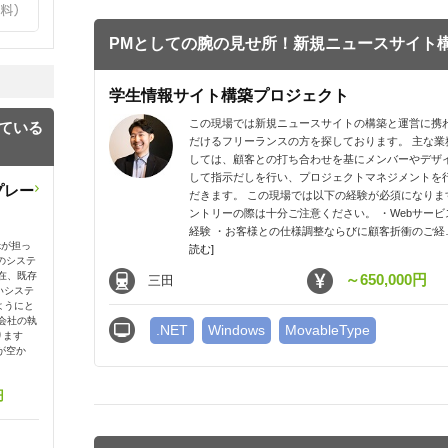
PMとしての腕の見せ所！新規ニュースサイト
学生情報サイト構築プロジェクト
この現場では新規ニュースサイトの構築と運営に携
っている
だけるフリーランスの方を探しております。 主な業
しては、顧客との打ち合わせを基にメンバーやデザ
して指示だしを行い、プロジェクトマネジメントを
プレー
だきます。 この現場では以下の経験が必須になりま
ントリーの際は十分ご注意ください。 ・Webサービ
経験 ・お客様との仕様調整ならびに顧客折衝のご経
kが担っ
読む]
のシステ
在、既存
～650,000円
三田
いシステ
ようにと
会社の執
.NET
Windows
MovableType
ります
が空か
円