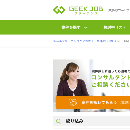
東京のIT/we
案件を探す
検討中リスト
IT/webフリーエンジニアの求人・案件のHOME
>
PL・P
絞り込み