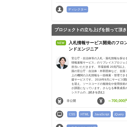
ディレクター
プロジェクトの立ち上げを担って頂き
入札情報サービス開発のフロ
ンドエンジニア
官公庁・自治体等の入札・落札情報を探せ
情報速報サービス」のリプレイスプロジェ
担当いただきます。 市場規模 20兆円以上
国の官公庁・自治体・外郭団体など、全国 7,
上の機関の入札情報を一括検索・管理でき
援サービスです。 2018年9月にサービス開
を迎え、ソースコードの複雑化や使用技術
が課題になっています。さらなる事業成長
システムの…
[続きを読む]
～700,000
非公開
CSS
HTML
JavaScript
jQuery