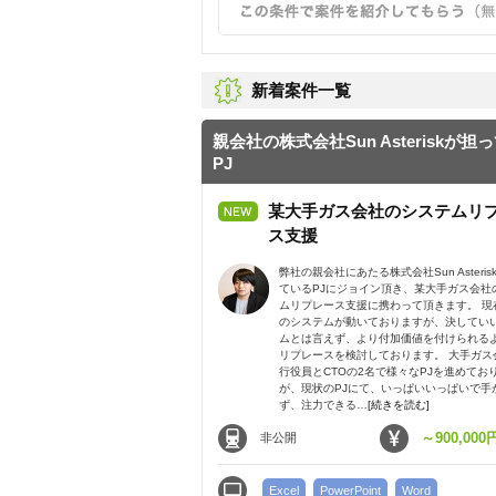
新着案件一覧
親会社の株式会社Sun Asteriskが担
PJ
某大手ガス会社のシステムリ
ス支援
弊社の親会社にあたる株式会社Sun Asteris
ているPJにジョイン頂き、某大手ガス会社
ムリプレース支援に携わって頂きます。 現
のシステムが動いておりますが、決してい
ムとは言えず、より付加価値を付けられる
リプレースを検討しております。 大手ガス
行役員とCTOの2名で様々なPJを進めてお
が、現状のPJにて、いっぱいいっぱいで手
ず、注力できる…
[続きを読む]
～900,000
非公開
Excel
PowerPoint
Word