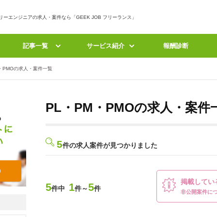
bフリーエンジニアの求人・案件なら「GEEK JOB フリーランス」
記事一覧
サービス紹介
報酬診断
M・PMOの求人・案件一覧
PL・PM・PMOの求人・案件
5
件の求人案件が見つかりました
掲載してい
5
1
5
件中
件～
件
非公開案件に