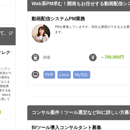
Web系PM求む！開発もお任せする動画配信シ
動画配信システムPM業務
PMを募集していますが、現在も開発ができる人を募
ます。
て、ジ
ィレク
～700,000円
渋谷
としてジ
散投資がで
PHP
Linux
MySQL
産運用を
ておりま
業務提携
表する金
、Webを
主導して
円
コンサル案件！ツール選定などBIに詳しい方募
BIツール導入コンサルタント募集