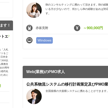
BIのコンサルティングに携わって頂きます。BIの経
いる方が少ないので、何かしらBIの経験があれば対
す。
ます！
～900,000円
赤坂見附
ントエ
Windows
る「入札
クトをご
、日本全
500以
る業務支
始10周年
Web(業務)のPMO求人
の老朽化
のために
公共系物流システムの移行計画策定及びPMO
円
全国規模の大規模システムに携わることができます