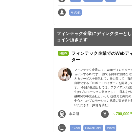
その他
フィンテック企業にディレクターとし
ョイン頂きます
フィンテック企業でのWebデ
ター
フィンテック企業にて、Webディレクター
ョインするPJです。 誰でも簡単に国際分
きるサービスを提供している企業にて、資
自動化する「ロボアドバイザー」を開発し
す。 今回の役割としては、アライアンス(
先)のプロモーション担当として、日本を代
融機関や事業会社といった 提携先と共同の
中心としたプロモーション施策の実施等を
いただきま…
[続きを読む]
～700,000
非公開
Excel
PowerPoint
Word