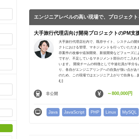
エンジニアレベルの高い現場で、プロジェクト
大手旅行代理店向け開発プロジェクトのPM支
大手旅行代理店社内で、既存サイト、システムの開
クトにおける管理、マネジメントを行っていただきま
存案件の改修や追加開発、新規開発などフェーズに
ですが、不足しているマネジメント部分のてこ入れ
います。 開発チームの特徴として中途社員が半分を
り、各自がエンジニアリングへの自負が強い点があ
のため、この現場ではエンジニア上がりで自身も…
む]
～800,000円
非公開
Java
JavaScript
PHP
Linux
MySQL