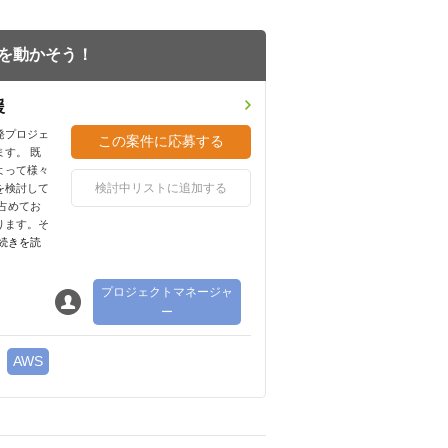
を動かそう！
援
発プロジェ
す。 既
よって様々
検討中リストに追加する
を検討して
占めてお
ります。そ
[続きを読
プロジェクトマネージャ
ー
AWS