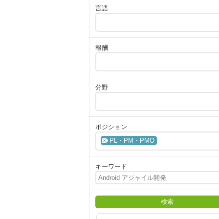
言語
報酬
分野
ポジション
PL・PM・PMO
キーワード