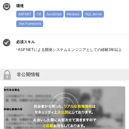
環境
ASP.NET
C#
JavaScript
Windows
SQL Server
.Net Framework
必須スキル
ASP.NETによる開発システムエンジニアとしての経験3年以上
非公開情報